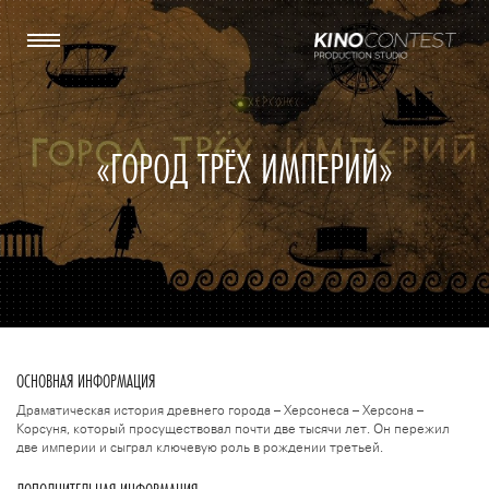
«ГОРОД ТРЁХ ИМПЕРИЙ»
ОСНОВНАЯ ИНФОРМАЦИЯ
Драматическая история древнего города – Херсонеса – Херсона –
Корсуня, который просуществовал почти две тысячи лет. Он пережил
две империи и сыграл ключевую роль в рождении третьей.