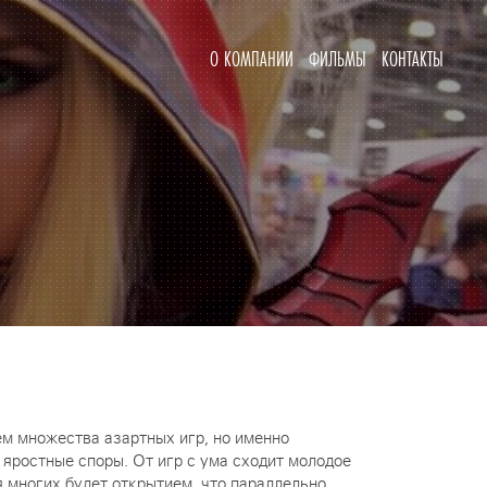
О КОМПАНИИ
ФИЛЬМЫ
КОНТАКТЫ
м множества азартных игр, но именно
яростные споры. От игр с ума сходит молодое
я многих будет открытием, что параллельно