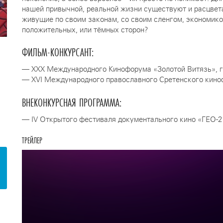
нашей привычной, реальной жизни существуют и расцвет
живущие по своим законам, со своим сленгом, экономико
положительных, или тёмных сторон?
ФИЛЬМ-КОНКУРСАНТ:
— ХXX Международного Кинофорума «Золотой Витязь», г. 
— XVI Международного православного Сретенского кинофе
ВНЕКОНКУРСНАЯ ПРОГРАММА:
— IV Открытого фестиваля документального кино «ГЕО-21»
ТРЕЙЛЕР