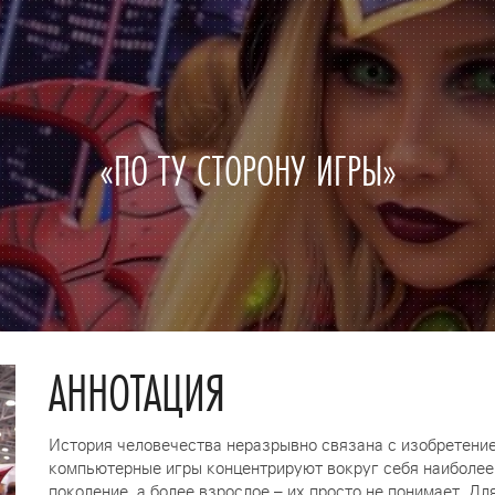
«ПО ТУ СТОРОНУ ИГРЫ»
АННОТАЦИЯ
История человечества неразрывно связана с изобретение
компьютерные игры концентрируют вокруг себя наиболее 
поколение, а более взрослое – их просто не понимает. Дл