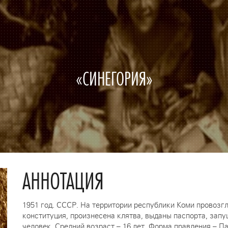
«СИНЕГОРИЯ»
АННОТАЦИЯ
1951 год. СССР. На территории республики Коми провозг
конституция, произнесена клятва, выданы паспорта, запу
человек. Средний возраст – 16 лет. Форма правления – 