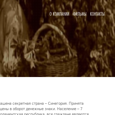
О КОМПАНИИ
ФИЛЬМЫ
КОНТАКТЫ
лашена секретная страна – Синегория. Принята
щены в оборот денежные знаки. Население – 7
Парламентская республика, все граждане являются