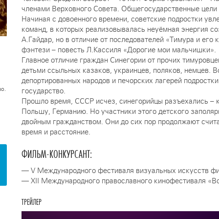
членами Верховного Совета. Общегосударственные цели –
Начиная с довоенного времени, советские подростки увл
команд, в которых реализовывалась неуёмная энергия со
А.Гайдар, но в отличие от последователей «Тимура и его
фэнтези – повесть Л.Кассиля «Дорогие мои мальчишки».
Главное отличие граждан Синегории от прочих тимуровце
детьми ссыльных казаков, украинцев, поляков, немцев. В
депортированных народов и печорских лагерей подростки
о.
государство.
Прошло время, СССР исчез, синегорийцы разъехались – кт
Польшу, Германию. Но участники этого детского заполяр
двойным гражданством. Они до сих пор продолжают счита
время и расстояние.
ФИЛЬМ-КОНКУРСАНТ:
— V Международного фестиваля визуальных искусств фин
— ХII Международного православного кинофестиваля «Вс
ТРЕЙЛЕР