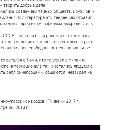
 творить добрые дела.
екались созданием тайных обществ, кружков и
зидания. В литературе эту тенденцию отразил
 команды» герои нашего фильма выбрали стиль
в СССР – все они были родом из Локчим-лага,
от так в условиях сталинского режима в краю
 создали свое свободное интернациональное
о остался в Коми, кто-то уехал в Украину,
ного интернационала так и остались людьми с
ть себя синегорцами, общаются, невзирая на
но-угорских народов «Туйвеж» 2017 г.
треча» 2018 г.