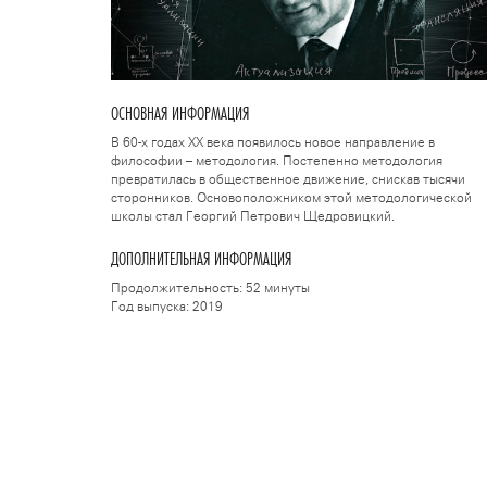
ОСНОВНАЯ ИНФОРМАЦИЯ
В 60-х годах ХХ века появилось новое направление в
философии – методология. Постепенно методология
превратилась в общественное движение, снискав тысячи
сторонников. Основоположником этой методологической
школы стал Георгий Петрович Щедровицкий.
ДОПОЛНИТЕЛЬНАЯ ИНФОРМАЦИЯ
Продолжительность: 52 минуты
Год выпуска: 2019