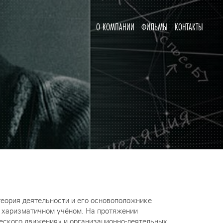
О КОМПАНИИ
ФИЛЬМЫ
КОНТАКТЫ
теория деятельности и его основоположнике
 харизматичном учёном. На протяжении
ческого движения» и организационно-деятельных