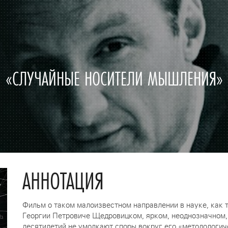
«СЛУЧАЙНЫЕ НОСИТЕЛИ МЫШЛЕНИЯ»
АННОТАЦИЯ
Фильм о таком малоизвестном направлении в науке, как 
Георгии Петровиче Щедровицком, ярком, неоднозначном,
десятилетий не умолкают споры вокруг его «методологи