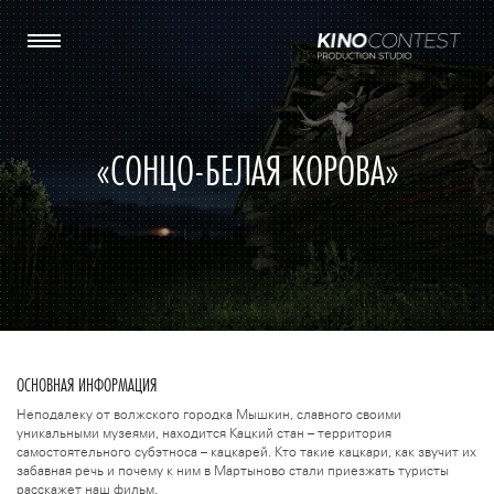
«СОНЦО-БЕЛАЯ КОРОВА»
ОСНОВНАЯ ИНФОРМАЦИЯ
Неподалеку от волжского городка Мышкин, славного своими
уникальными музеями, находится Кацкий стан – территория
самостоятельного субэтноса – кацкарей. Кто такие кацкари, как звучит их
забавная речь и почему к ним в Мартыново стали приезжать туристы
расскажет наш фильм.